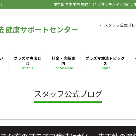
す
東京都 八王子市
東町 1-10 グランデハイツ 201
/
スタッフ公式ブロ
法 健康サポートセンター
い
プラズマ療法と
料金・店舗案
プラズマ療法トピック
は
内
ス
What Is
Price&Salons
Topics
スタッフ公式ブログ