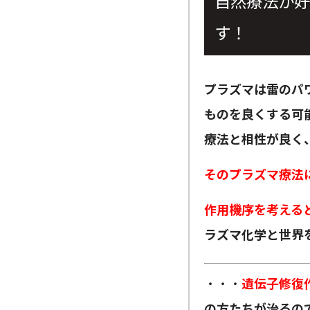
自然療法が好
す！
プラズマは雷のパ
ものを良くする可
療法と相性が良く
そのプラズマ療法
作用機序を考える
ラズマ化学と世界
・・・
遺伝子修復
の方たちが治るの