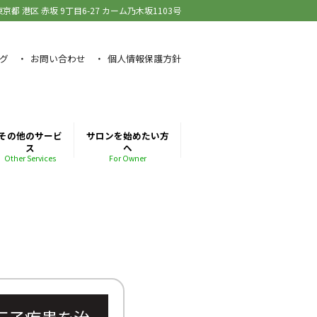
東京都 港区 赤坂
9丁目6-27 カーム乃木坂1103号
グ
お問い合わせ
個人情報保護方針
その他のサービ
サロンを始めたい方
ス
へ
Other Services
For Owner