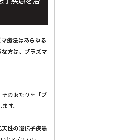
伝子疾患を治
ズマ療法はあらゆる
きな方は、プラズマ
。
。
そのあたりを
「プ
します。
先天性の遺伝子疾患
ないじゃないです