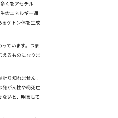
の多くをアセチル
う生命エネルギー通
あるケトン体を生成
わっています。つま
抑えるものになりま
は計り知れません。
は発がん性や総死亡
けないと、明言して