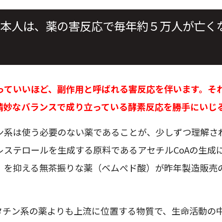
本人は、薬の害反応で毎年約５万人が亡く
っていいほど、副作用と呼ばれる害反応を伴います。そ
精妙なバランスで成り立っている酵素反応を勝手にいじ
ン系は使う必要のない薬であることが、少しずつ理解さ
ステロールを生成する原料であるアセチルCoAの生成に
）を抑える無茶振りな薬（ベムぺド酸）が昨年製造販売
スタチン系の薬よりも上流に位置する物質で、生命活動の