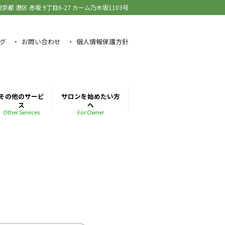
東京都 港区 赤坂
9丁目6-27 カーム乃木坂1103号
グ
お問い合わせ
個人情報保護方針
その他のサービ
サロンを始めたい方
ス
へ
Other Services
For Owner