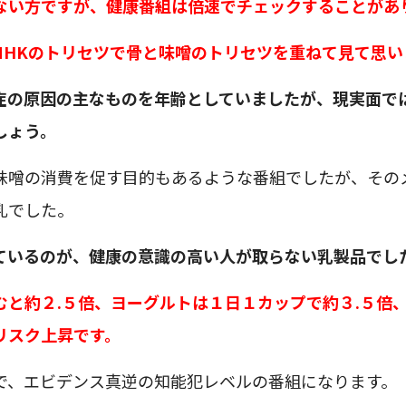
ない方ですが、健康番組は倍速でチェックすることがあ
NHKのトリセツで骨と味噌のトリセツを重ねて見て思い
症の原因の主なものを年齢としていましたが、現実面で
しょう。
味噌の消費を促す目的もあるような番組でしたが、その
乳でした。
ているのが、健康の意識の高い人が取らない乳製品でし
むと約２.５倍、ヨーグルトは１日１カップで約３.５倍
リスク上昇です。
で、エビデンス真逆の知能犯レベルの番組になります。