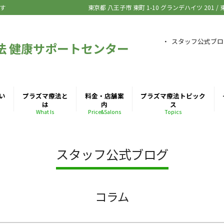
す
東京都 八王子市
東町 1-10 グランデハイツ 201
/
スタッフ公式ブロ
法 健康サポートセンター
い
プラズマ療法と
料金・店舗案
プラズマ療法トピック
は
内
ス
What Is
Price&Salons
Topics
スタッフ公式ブログ
コラム