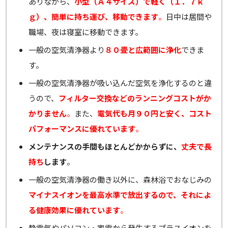
ありながら、
小型（Ａ４サイズ）で軽く（１．７ｋ
ｇ）、簡単に持ち運び、移動できます
。
日中は居間や
職場、夜は寝室に移動できます。
一般の空気清浄器より
８０畳と広範囲に浄化
できま
す。
一般の空気清浄器が吸い込んだ空気を浄化するのと違
うので、
フィルター交換などのランニングコストがか
かりません
。
また、
電気代も月９０円と安く、コスト
パフォーマンスに優れています
。
メンテナンスの手間もほとんどかからずに、
丈夫で長
持ち
します
。
一般の空気清浄器の働き以外に、森林浴でおなじみの
マイナスイオンを最高水準で放出するので、それによ
る健康効果に優れています
。
静電気やパソコン・家電から発生するプラスイオンを