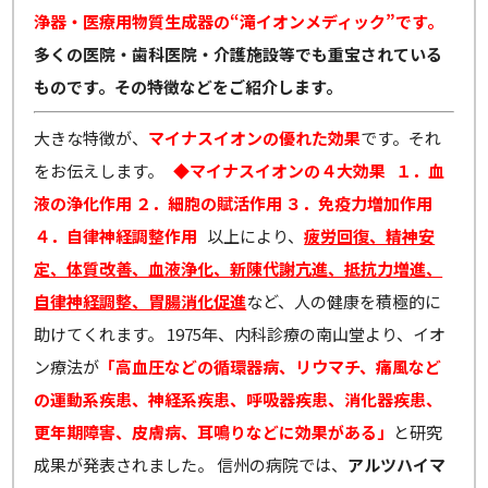
浄器・医療用物質生成器の“滝イオンメディック”です。
多くの医院・歯科医院・介護施設等でも重宝されている
ものです。その特徴などをご紹介します。
大きな特徴が、
マイナスイオンの優れた効果
です。それ
をお伝えします。
◆マイナスイオンの４大効果
１．血
液の浄化作用
２．細胞の賦活作用
３．免疫力増加作用
４．自律神経調整作用
以上により、
疲労回復、精神安
定、体質改善、血液浄化、新陳代謝亢進、抵抗力増進、
自律神経調整、胃腸消化促進
など、人の健康を積極的に
助けてくれます。 1975年、内科診療の南山堂より、イオ
ン療法が
「高血圧などの循環器病、リウマチ、痛風など
の運動系疾患、神経系疾患、呼吸器疾患、消化器疾患、
更年期障害、皮膚病、耳鳴りなどに効果がある」
と研究
成果が発表されました。 信州の病院では、
アルツハイマ