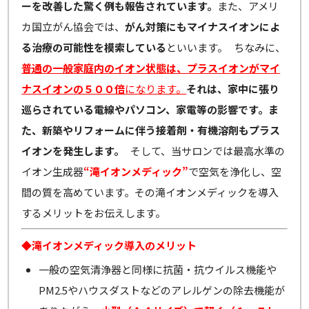
ーを改善した驚く例も報告されています。
また、アメリ
カ国立がん協会では、
がん対策にもマイナスイオンによ
る治療の可能性を模索している
といいます。 ちなみに、
普通の一般家庭内のイオン状態は、プラスイオンがマイ
ナスイオンの５００倍
になります。
それは、家中に張り
巡らされている電線やパソコン、家電等の影響です。ま
た、新築やリフォームに伴う接着剤・有機溶剤もプラス
イオンを発生します。
そして、当サロンでは最高水準の
イオン生成器
“滝イオンメディック”
で空気を浄化し、空
間の質を高めています。その滝イオンメディックを導入
するメリットをお伝えします。
◆滝イオンメディック導入のメリット
一般の空気清浄器と同様に抗菌・抗ウイルス機能や
PM2.5やハウスダストなどのアレルゲンの除去機能が