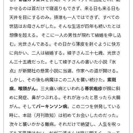
かせるのは首だけで寝返りもできず、来る日も来る日も
天井を目にするのみ。排泄も一人ではできず、すべての
世話はお母さんがした。そんな生活が四年も続いたとは
想像を超える。 そこに一人の男性が現れて結婚を申し込
む。光世さんである。その日から薄皮を剥ぐように快方
に向かい、二人は結婚する。綾子さん三十七歳、光世さ
ん三十五歳だった。そして綾子さんの書いた小説『氷
点』が新聞社の懸賞小説に当選、作家への道が開ける。
しかし、その後も病魔はこの二人を襲い続けた。
紫斑
病
。
喉頭がん
。三大痛い病といわれる
帯状疱疹
が顔に斜
めに発症、鼻がつぶれる。それが治ったと思ったら大腸
がん。そして
パーキンソン病
。この二つを併発している
時に、本誌（月刊致知）は初めてお会いしたのだった。
次々と襲いかかる難病。それだけで絶望し、人生を呪っ
ても不思議はない。だが三浦さんは常に明るく、ユーモ