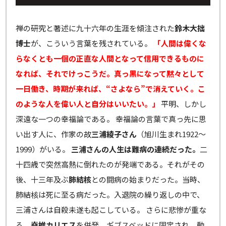
禅の研究と著述に九十六年の生涯を傾注された
鈴木大拙
博士
が、こういう言葉を残されている。
「人間は偉くな
らなくとも一個の正直な人間となって信用できるものに
なれば、それでけっこうだ。真っ黒になって黙々として
一日働き、時期が来れば、“さよなら”で消えていく。こ
のような人を偉い人と自分はいいたい。」
平明、しかし
深遠な一つの幸福論である。 幸福論の言葉で真っ先に思
い出す人に、作家の故
三浦綾子さん
（旭川生まれ1922～
1999）がいる。
三浦さんの人生は難病の連続だった。
二
十四歳で突然高熱に倒れたのが発端である。それがその
後、十三年及ぶ
肺結核
との闘病の始まりだった。当時、
肺結核は死に至る病だった。入退院の繰り返しの中で、
三浦さんは自殺未遂も起こしている。 さらに悲惨が重な
る。
脊椎カリエス
を併発。ギブスベッドに固定され、動