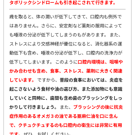
タボリックシンドロームも引き起こされて行きます。
歳を取ると、体の潤いが低下してきて、口腔内も例外で
はありません。さらに、安定剤など薬剤の服用によって
も唾液の分泌が低下してしまうのもがあります。 また、
ストレスにより交感神経が優位になると、消化器系の運
動低下も含め、唾液の分泌が低下し、口腔内の洗浄力が
低下してしまいます。 このように
口腔内環境は、咀嚼や
かみ合わせも含め、食事、ストレス、薬剤に大きく関連
しています。
ですから、
普段の食事においては、炎症を
起こさないよう食材や油の選び方、また添加物にも意識
していくと同時に、歯間も含め歯のブラッシングをしっ
かりして行きましょう。
また、
ブラッシングの後に抗炎
症作用のあるオメガ３の油である亜麻仁油を口に含ん
で、クチュクチュするのも口腔内の衛生には非常に有用
です。
ぜひ、お試しください。