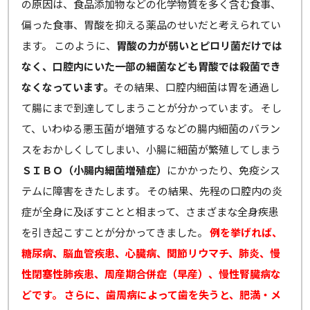
の原因は、食品添加物などの化学物質を多く含む食事、
偏った食事、胃酸を抑える薬品のせいだと考えられてい
ます。 このように、
胃酸の力が弱いとピロリ菌だけでは
なく、口腔内にいた一部の細菌なども胃酸では殺菌でき
なくなっています。
その結果、口腔内細菌は胃を通過し
て腸にまで到達してしまうことが分かっています。 そし
て、いわゆる悪玉菌が増殖するなどの腸内細菌のバラン
スをおかしくしてしまい、小腸に細菌が繁殖してしまう
ＳＩＢＯ（小腸内細菌増殖症）
にかかったり、免疫シス
テムに障害をきたします。 その結果、先程の口腔内の炎
症が全身に及ぼすことと相まって、さまざまな全身疾患
を引き起こすことが分かってきました。
例を挙げれば、
糖尿病、脳血管疾患、心臓病、関節リウマチ、肺炎、慢
性閉塞性肺疾患、周産期合併症（早産）、慢性腎臓病な
どです。
さらに、歯周病によって歯を失うと、肥満・メ