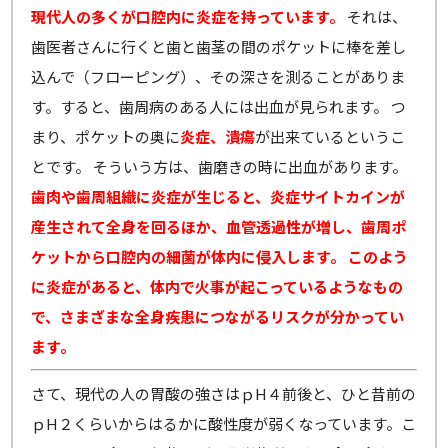
現代人の多くが口腔内に炎症を持っています。
それは、
歯医者さんに行くと歯と歯茎の間のポケットに棒を差し
込んで（フローピング）、その深さを測ることがありま
す。すると、歯周病のある人には出血が見られます。 つ
まり、ポケットの奥に
炎症、潰瘍
が出来ているというこ
とです。 そういう方は、歯磨きの時に出血があります。
歯肉や歯周組織に炎症が生じると、炎症サイトカインが
産生されて全身を回るほか、血管透過性が増し、歯周ポ
ケットから口腔内の細菌が体内に侵入します。
このよう
に炎症があると、体内で火事が起こっているようなもの
で、さまざまな全身疾患につながるリスクが分かってい
ます。
さて、現代の人の胃酸の強さはｐH４前後と、ひと昔前の
ｐH２くらいからはるかに酸性度が弱くなっています。こ