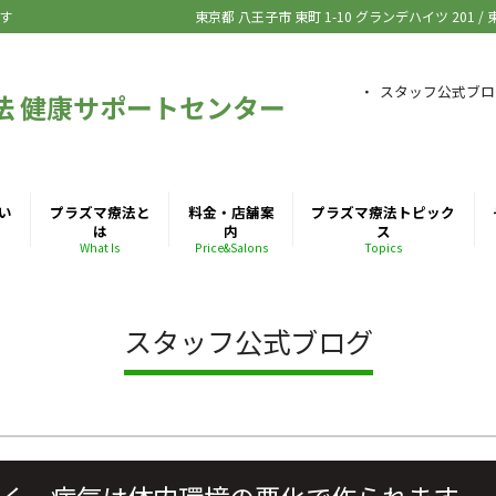
す
東京都 八王子市
東町 1-10 グランデハイツ 201
/
スタッフ公式ブロ
法 健康サポートセンター
い
プラズマ療法と
料金・店舗案
プラズマ療法トピック
は
内
ス
What Is
Price&Salons
Topics
スタッフ公式ブログ