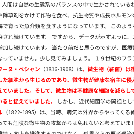
、人間は自然の生態系のバランスの中で生かされているわ
や除草剤をかけて作物を食べ、抗生物質や成長ホルモン
海で育った魚介類を食すようになっています。 このよう
染され続けています。 ですから、データが示すように、
増加し続けています。 当たり前だと思うのですが、医療
なっていません。少し見てみましょう。 １９世紀のフラ
ワーヌ・ベシャン
（1816-1908）は
、微生物（細菌）は
した細胞から生じるのであり、微生物が健康な宿主に侵
えていました。そして、微生物は不健康な細胞を減らし
いると捉えていました。
しかし、近代細菌学の開祖とし
ル
（1822-1895）は、当時、病気は外界からやってく
っても危険な微生物の攻撃からは免れないと考えていまし
維持・向上を推進するのではなく、外界からの悪者退治