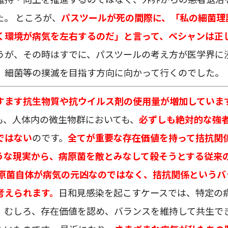
た。 ところが、
パスツールが死の間際に、「私の細菌理
く環境が病気を左右するのだ」と言って、ベシャンは正
うが、その時はすでに、パスツールの考え方が医学界に
、細菌等の撲滅を目指す方向に向かって行くのでした。
すます抗生物質や抗ウイルス剤の使用量が増加していま
も、人体内の微生物群においても、
必ずしも絶対的な強
ではない
のです。
全てが重要な存在価値を持って拮抗関
うな現実から、病原菌を敵とみなして殺そうとする従来
原菌自体が病気の元凶なのではなく、拮抗関係というバ
考えられます。
日和見感染を起こすケースでは、特定の
、むしろ、存在価値を認め、バランスを維持して共生で