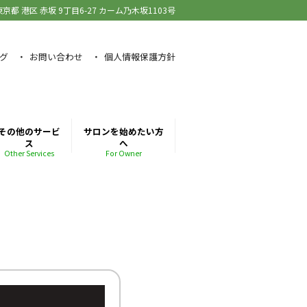
東京都 港区 赤坂
9丁目6-27 カーム乃木坂1103号
グ
お問い合わせ
個人情報保護方針
その他のサービ
サロンを始めたい方
ス
へ
Other Services
For Owner