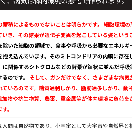
く、病気は体内環境の悪化で作られます。
の蓄積によるものでないことは明らかです。
細胞環境の
ていき、その結果が遺伝子変異を起こしている姿という
を除いた細胞の領域で、食事や呼吸から必要なエネルギ
を抱え込んでいます。そのミトコンドリアの内膜に存在
）に関係するシトクロムなどの酵素が鎖状に並んだ呼吸
するのです。
そして、ガンだけでなく、さまざまな病気
れているのです。糖質過剰しかり、脂肪過多しかり、動
添加物や抗生物質、農薬、重金属等が体内環境に負荷を
ます。
は人間は自然物であり、小宇宙として大宇宙や自然界と