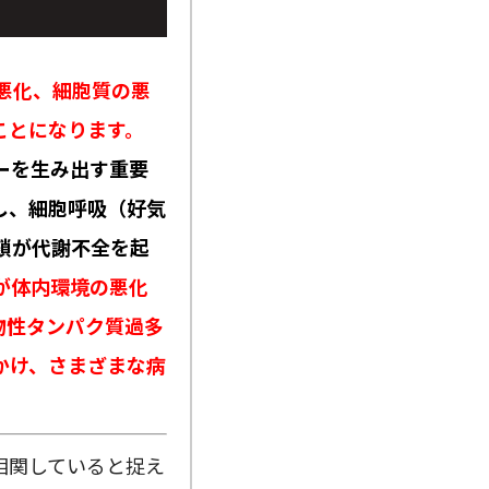
悪化、細胞質の悪
ことになります。
ーを生み出す重要
し、細胞呼吸（好気
鎖が代謝不全を起
が体内環境の悪化
物性タンパク質過多
かけ、さまざまな病
相関していると捉え