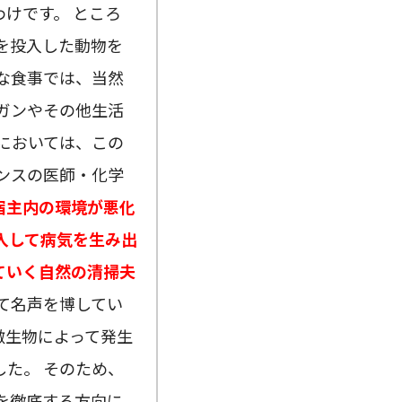
けです。 ところ
を投入した動物を
な食事では、当然
ガンやその他生活
においては、この
ンスの医師・化学
宿主内の環境が悪化
入して病気を生み出
ていく自然の清掃夫
て名声を博してい
る微生物によって発生
た。 そのため、
を徹底する方向に