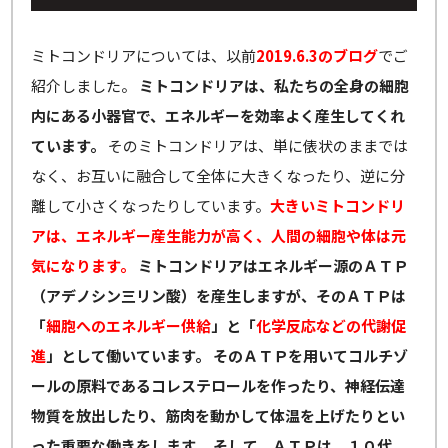
ミトコンドリアについては、以前
2019.6.3のブログ
でご
紹介しました。
ミトコンドリアは、私たちの全身の細胞
内にある小器官で、エネルギーを効率よく産生してくれ
ています。
そのミトコンドリアは、単に俵状のままでは
なく、お互いに融合して全体に大きくなったり、逆に分
離して小さくなったりしています。
大きいミトコンドリ
アは、エネルギー産生能力が高く、人間の細胞や体は元
気になります。
ミトコンドリアはエネルギー源のＡＴＰ
（アデノシン三リン酸）を産生しますが、そのＡＴＰは
「
細胞へのエネルギー供給
」と「
化学反応などの代謝促
進
」として働いています。
そのＡＴＰを用いてコルチゾ
ールの原料であるコレステロールを作ったり、神経伝達
物質を放出したり、筋肉を動かして体温を上げたりとい
った重要な働きをします。
そして、ＡＴＰは、１０代、