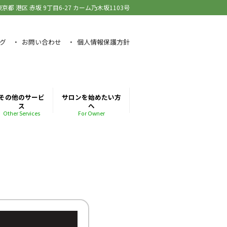
東京都 港区 赤坂
9丁目6-27 カーム乃木坂1103号
グ
お問い合わせ
個人情報保護方針
その他のサービ
サロンを始めたい方
ス
へ
Other Services
For Owner