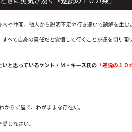
ときに勇気が湧く『逆説の１０カ条』
身内や仲間、他人から説明不足や行き違いで誤解を生む
、すべて自身の責任だと覚悟して行くことが運を切り開
たいと思っているケント・Ｍ・キース氏の
「逆説の１０
わからず屋で、わがままな存在だ。
を愛しなさい。