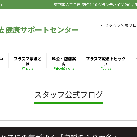
す
東京都 八王子市
東町 1-10 グランデハイツ 201
/
スタッフ公式ブロ
法 健康サポートセンター
い
プラズマ療法と
料金・店舗案
プラズマ療法トピック
は
内
ス
What Is
Price&Salons
Topics
スタッフ公式ブログ