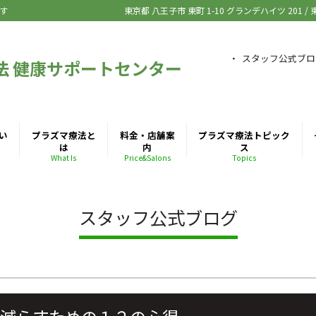
す
東京都 八王子市
東町 1-10 グランデハイツ 201
/
スタッフ公式ブロ
法 健康サポートセンター
い
プラズマ療法と
料金・店舗案
プラズマ療法トピック
は
内
ス
What Is
Price&Salons
Topics
スタッフ公式ブログ