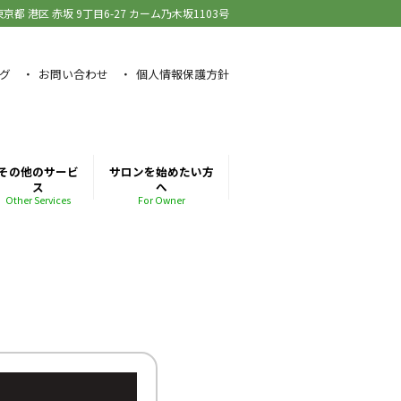
東京都 港区 赤坂
9丁目6-27 カーム乃木坂1103号
グ
お問い合わせ
個人情報保護方針
その他のサービ
サロンを始めたい方
ス
へ
Other Services
For Owner