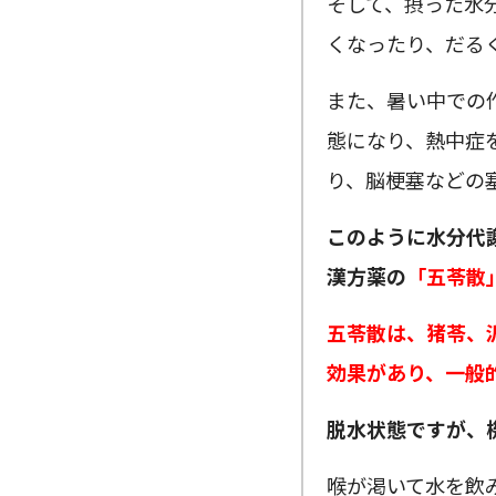
そして、摂った水
くなったり、だる
また、暑い中での
態になり、熱中症
り、脳梗塞などの
このように水分代
漢方薬の
「五苓散
五苓散は、猪苓、
効果があり、一般
脱水状態ですが、
喉が渇いて水を飲