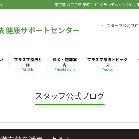
す
東京都 八王子市
東町 1-10 グランデハイツ 201
/
スタッフ公式ブロ
法 健康サポートセンター
い
プラズマ療法と
料金・店舗案
プラズマ療法トピック
は
内
ス
What Is
Price&Salons
Topics
スタッフ公式ブログ