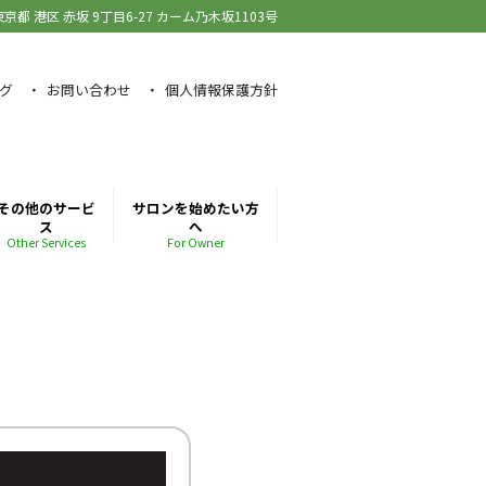
東京都 港区 赤坂
9丁目6-27 カーム乃木坂1103号
グ
お問い合わせ
個人情報保護方針
その他のサービ
サロンを始めたい方
ス
へ
Other Services
For Owner