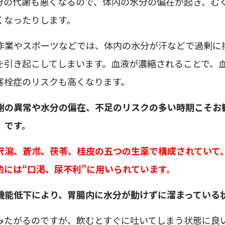
分の代謝も悪くなるので、体内の水分の偏在が起き、む
くなったりします。
作業やスポーツなどでは、体内の水分が汗などで過剰に
を引き起こしてしまいます。血液が濃縮されることで、
塞栓症のリスクも高くなります。
謝の異常や水分の偏在、不足のリスクの多い時期こそお
」
です。
沢瀉、蒼朮、茯苓、桂皮の五つの生薬で構成されていて
的には“口渇、尿不利”に用いられています。
機能低下により、胃腸内に水分が動けずに溜まっている
みたがるのですが、飲むとすぐに吐いてしまう状態に良