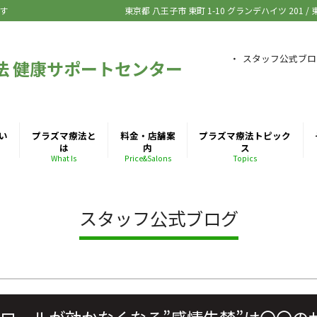
す
東京都 八王子市
東町 1-10 グランデハイツ 201
/
スタッフ公式ブロ
法 健康サポートセンター
い
プラズマ療法と
料金・店舗案
プラズマ療法トピック
は
内
ス
What Is
Price&Salons
Topics
スタッフ公式ブログ