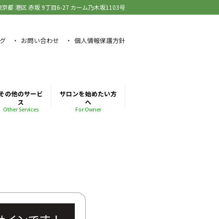
東京都 港区 赤坂
9丁目6-27 カーム乃木坂1103号
グ
お問い合わせ
個人情報保護方針
その他のサービ
サロンを始めたい方
ス
へ
Other Services
For Owner