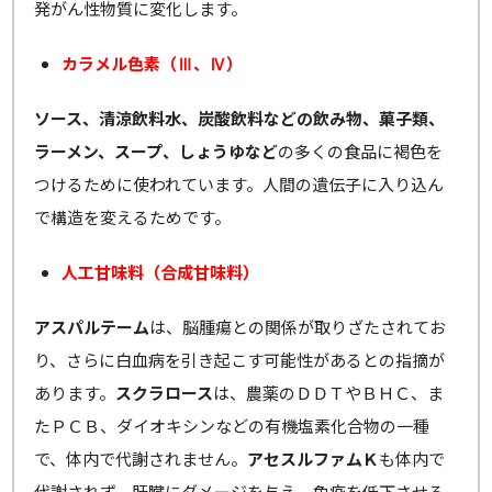
発がん性物質に変化します。
カラメル色素（Ⅲ、Ⅳ）
ソース、清涼飲料水、炭酸飲料などの飲み物、菓子類、
ラーメン、スープ、しょうゆなど
の多くの食品に褐色を
つけるために使われています。人間の遺伝子に入り込ん
で構造を変えるためです。
人工甘味料（合成甘味料）
アスパルテーム
は、脳腫瘍との関係が取りざたされてお
り、さらに白血病を引き起こす可能性があるとの指摘が
あります。
スクラロース
は、農薬のＤＤＴやＢＨＣ、ま
たＰＣＢ、ダイオキシンなどの有機塩素化合物の一種
で、体内で代謝されません。
アセスルファムＫ
も体内で
代謝されず、肝臓にダメージを与え、免疫を低下させる