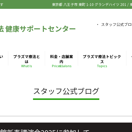
す
東京都 八王子市
東町 1-10 グランデハイツ 201
/
スタッフ公式ブロ
法 健康サポートセンター
い
プラズマ療法と
料金・店舗案
プラズマ療法トピック
は
内
ス
What Is
Price&Salons
Topics
スタッフ公式ブログ