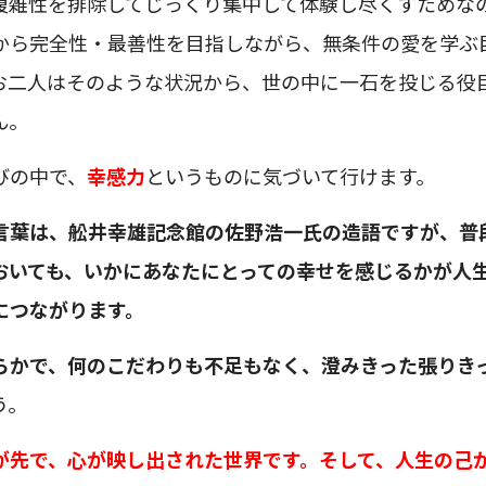
複雑性を排除してじっくり集中して体験し尽くすためな
から完全性・最善性を目指しながら、無条件の愛を学ぶ
お二人はそのような状況から、世の中に一石を投じる役
ん。
びの中で、
幸感力
というものに気づいて行けます。
言葉は、舩井幸雄記念館の佐野浩一氏の造語ですが、普
おいても、いかにあなたにとっての幸せを感じるかが人
につながります。
らかで、何のこだわりも不足もなく、澄みきった張りき
う。
が先で、心が映し出された世界です。そして、人生の己