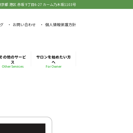
東京都 港区 赤坂
9丁目6-27 カーム乃木坂1103号
グ
お問い合わせ
個人情報保護方針
その他のサービ
サロンを始めたい方
ス
へ
Other Services
For Owner