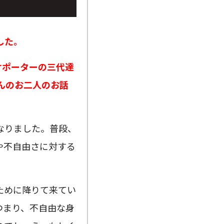
した。
サポーターの三代達
んのお二人のお話
なりました。普段、
や不自由さに対する
ために降りて来てい
つまり、不自由な身