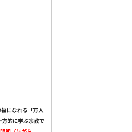
幸福になれる「万人
一方的に学ぶ宗教で
「明朗（ほがら