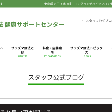
す
東京都 八王子市
東町 1-10 グランデハイツ 201
/
スタッフ公式ブロ
法 健康サポートセンター
い
プラズマ療法と
料金・店舗案
プラズマ療法トピック
は
内
ス
What Is
Price&Salons
Topics
スタッフ公式ブログ