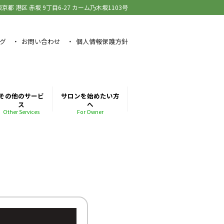
東京都 港区 赤坂
9丁目6-27 カーム乃木坂1103号
グ
お問い合わせ
個人情報保護方針
その他のサービ
サロンを始めたい方
ス
へ
Other Services
For Owner