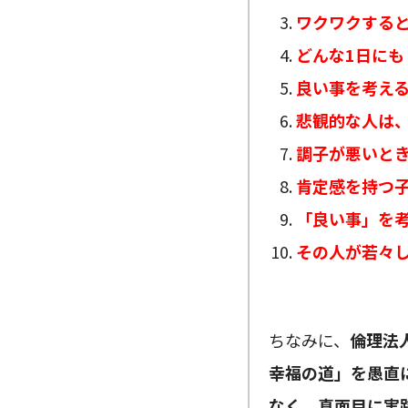
ワクワクする
どんな1日に
良い事を考え
悲観的な人は
調子が悪いと
肯定感を持つ
「良い事」を
その人が若々
ちなみに、
倫理法
幸福の道」を愚直
なく、真面目に実