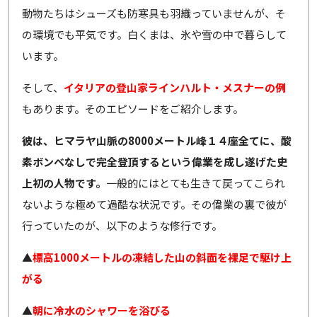
動物たちはシューズも防寒具も羽織っていませんが、そ
の環境でも平気です。白くまは、氷や雪の中で暮らして
います。
そして、
イタリアの登山家ラインハルト・メスナーの例
もあります。そのエピソードをご紹介します。
彼は、ヒマラヤ山脈の8000メートル峰１４座全てに、酸
素ボンベなしで完全登頂するという偉業を成し遂げた史
上初の人物です。
一般的にはとても生きて戻ってこられ
ないような極めて過酷な状況です。その偉業の裏で彼が
行っていたのが、以下のような修行です。
▲
標高1000メートルの凍結した山の斜面を裸足で駆け上
がる
▲
朝に冷水のシャワーを浴びる