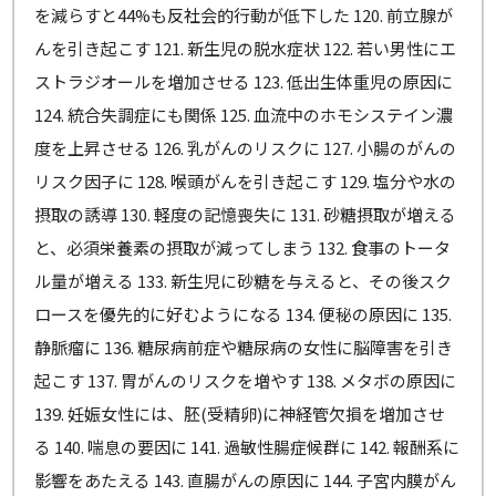
を減らすと44%も反社会的行動が低下した 120. 前立腺が
んを引き起こす 121. 新生児の脱水症状 122. 若い男性にエ
ストラジオールを増加させる 123. 低出生体重児の原因に
124. 統合失調症にも関係 125. 血流中のホモシステイン濃
度を上昇させる 126. 乳がんのリスクに 127. 小腸のがんの
リスク因子に 128. 喉頭がんを引き起こす 129. 塩分や水の
摂取の誘導 130. 軽度の記憶喪失に 131. 砂糖摂取が増える
と、必須栄養素の摂取が減ってしまう 132. 食事のトータ
ル量が増える 133. 新生児に砂糖を与えると、その後スク
ロースを優先的に好むようになる 134. 便秘の原因に 135.
静脈瘤に 136. 糖尿病前症や糖尿病の女性に脳障害を引き
起こす 137. 胃がんのリスクを増やす 138. メタボの原因に
139. 妊娠女性には、胚(受精卵)に神経管欠損を増加させ
る 140. 喘息の要因に 141. 過敏性腸症候群に 142. 報酬系に
影響をあたえる 143. 直腸がんの原因に 144. 子宮内膜がん