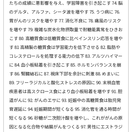
たちの成績に悪影響を与え、学習障害を引き起こす 74. 脳
のデルタ、アルファ、シータ波を増やす 75. うつ病に 76.
胃がんのリスクを増やす 77. 消化不良に 78. 痛風のリスク
を増やす 79. 複雑な炭水化物摂取量で耐糖能異常をひきお
こす 80. 高糖質食は低糖質食に比べインスリン応答を増や
す 81 高精製の糖質食は学習能力を低下させる 82. 脂肪や
コレステロールを処理する能力の低下 83. アルツハイマー
に 84. 血小板粘着を引き起こす 85. ホルモンバランスを崩
す 86. 腎臓結石に 87. 視床下部を余計に刺激 88. めまいに
89. フリーラジカルと酸化ストレスの原因に 90. 末梢血管
疾患者は高スクロース食により血小板粘着を増やす 91. 胆
道がんに 92. がんのエサに 93. 妊娠中の高糖質食は胎児発
育遅延に 94. 妊娠期間が短くなる 95. 消化管を通る時間が
短くなる 96. 砂糖が二次胆汁酸を増やし、これががんの原
因となる化合物や結腸がんをつくる 97. 男性にエストラジ