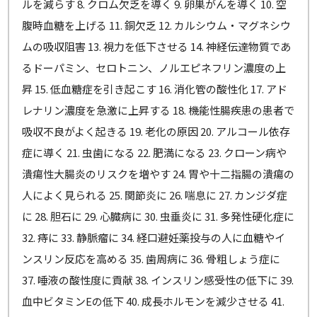
ルを減らす 8. クロム欠乏を導く 9. 卵巣がんを導く 10. 空
腹時血糖を上げる 11. 銅欠乏 12. カルシウム・マグネシウ
ムの吸収阻害 13. 視力を低下させる 14. 神経伝達物質であ
るドーパミン、セロトニン、ノルエピネフリン濃度の上
昇 15. 低血糖症を引き起こす 16. 消化管の酸性化 17. アド
レナリン濃度を急激に上昇する 18. 機能性腸疾患の患者で
吸収不良がよく起きる 19. 老化の原因 20. アルコール依存
症に導く 21. 虫歯になる 22. 肥満になる 23. クローン病や
潰瘍性大腸炎のリスクを増やす 24. 胃や十二指腸の潰瘍の
人によく見られる 25. 関節炎に 26. 喘息に 27. カンジダ症
に 28. 胆石に 29. 心臓病に 30. 虫垂炎に 31. 多発性硬化症に
32. 痔に 33. 静脈瘤に 34. 経口避妊薬投与の人に血糖やイ
ンスリン反応を高める 35. 歯周病に 36. 骨粗しょう症に
37. 唾液の酸性度に貢献 38. インスリン感受性の低下に 39.
血中ビタミンEの低下 40. 成長ホルモンを減少させる 41.