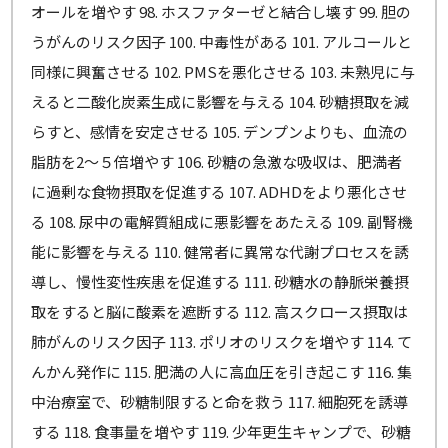
オールを増やす 98. ホスファターゼと結合し壊す 99. 胆の
うがんのリスク因子 100. 中毒性がある 101. アルコールと
同様に興奮させる 102. PMSを悪化させる 103. 未熟児に与
えると二酸化炭素生成に影響を与える 104. 砂糖摂取を減
らすと、感情を安定させる 105. デンプンよりも、血流の
脂肪を2～５倍増やす 106. 砂糖の急激な吸収は、肥満者
に過剰な食物摂取を促進する 107. ADHDをより悪化させ
る 108. 尿中の電解質組成に悪影響をあたえる 109. 副腎機
能に影響を与える 110. 健常者に異常な代謝プロセスを誘
導し、慢性変性疾患を促進する 111. 砂糖水の静脈栄養摂
取をすると脳に酸素を遮断する 112. 高スクロース摂取は
肺がんのリスク因子 113. ポリオのリスクを増やす 114. て
んかん発作に 115. 肥満の人に高血圧を引き起こす 116. 集
中治療室で、砂糖制限すると命を救う 117. 細胞死を誘導
する 118. 食事量を増やす 119. 少年更生キャンプで、砂糖