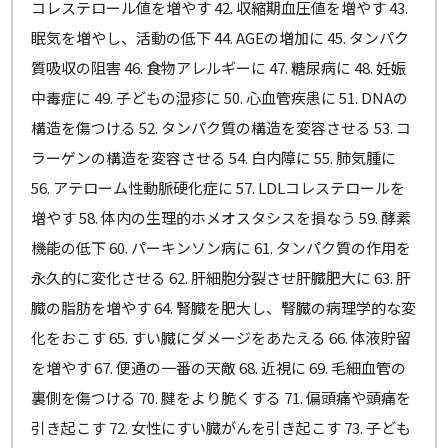
コレステロール値を増やす 42. 収縮期血圧値を増やす 43.
眠気を増やし、活動の低下 44. AGEの増加に 45. タンパク
質吸収の阻害 46. 食物アレルギーに 47. 糖尿病に 48. 妊娠
中毒症に 49. 子どもの湿疹に 50. 心血管疾患に 51. DNAの
構造を傷つける 52. タンパク質の構造を変容させる 53. コ
ラーゲンの構造を変容させる 54. 白内障に 55. 肺気腫に
56. アテローム性動脈硬化症に 57. LDLコレステロールを
増やす 58. 体内の生理的ホメオスタシスを損なう 59. 酵素
機能の低下 60. パーキンソン病に 61. タンパク質の作用を
永久的に変化させる 62. 肝細胞分裂させ肝臓肥大に 63. 肝
臓の脂肪を増やす 64. 腎臓を肥大し、腎臓の病理学的な変
化をおこす 65. すい臓にダメージをあたえる 66. 体液貯留
を増やす 67. 便通の一番の天敵 68. 近視に 69. 毛細血管の
裏側を傷つける 70. 腱をより脆くする 71. 偏頭痛や頭痛を
引き起こす 72. 女性にすい臓がんを引き起こす 73. 子ども