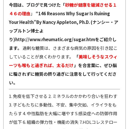
今回は、ブログで見つけた「
砂糖が健康を破滅させる１
４６の理由
」
“146 Reasons Why Sugar Is Ruining
Your Health”By Nancy Appleton, Ph.D.
(ナンシー・ア
ップルトン博士よ
り)http://www.rheumatic.org/sugar.htmをご紹介し
ます。
過剰な糖質は、さまざまな病気の原因を引き起こ
していることが良くわかります。
「
美味しそうなスウィ
ーツも喉もと過ぎれば、太るだけ
」を合言葉に、ぜひ脳
に騙されずに糖質の摂り過ぎに注意をして行ってくださ
い。
1. 免疫を低下させる 2. ミネラルのかかわり合いを狂わす
3. 子どもたちに多動性、不安、集中欠如、イライラをも
たらす 4. 中性脂肪を大幅に増やす 5.感染症への防御作用
が低下 6. 組織の弾力性・機能の消失 7.HDLコレステロー