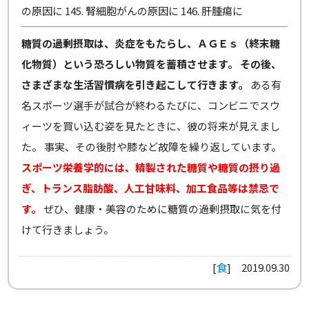
の原因に 145. 腎細胞がんの原因に 146. 肝腫瘍に
糖質の過剰摂取は、炎症をもたらし、ＡＧＥｓ（終末糖
化物質）という恐ろしい物質を蓄積させます。
その後、
さまざまな生活習慣病を引き起こして行きます。
ある有
名スポーツ選手が試合が終わるたびに、コンビニでスウ
ィーツを買い込む姿を見たときに、彼の将来が見えまし
た。 事実、その後肘や膝など故障を繰り返しています。
スポーツ栄養学的には、精製された糖質や糖質の摂り過
ぎ、トランス脂肪酸、人工甘味料、加工食品等は禁忌で
す。
ぜひ、健康・美容のために糖質の過剰摂取に気を付
けて行きましょう。
[
食
]
2019.09.30