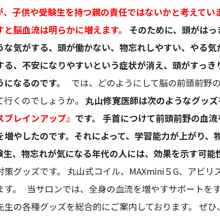
が、子供や受験生を持つ親の責任ではないかと考えてい
すと脳血流は明らかに増えます。
そのために、頭がはっ
うな気がする、頭が働かない、物忘れしやすい、やる気
する、不安になりやすいという症状が消え、頭がすっき
うになるのです。
では、どのようにして脳の前頭前野の
て行くのでしょうか。
丸山修寛医師は次のようなグッズ
スブレインアップ』
です。
手首につけて前頭前野の血流
を増やしたのです。それによって、学習能力が上がり、
験生、物忘れが気になる年代の人には、効果を示す可能
策グッズです。 丸山式コイル、MAXmini５G、アビ
ます。 当サロンでは、全身の血流を増やすサポートを
先生の各種グッズを総合的にご案内しております。 ぜひ