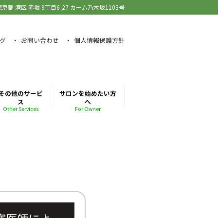
東京都 港区 赤坂
9丁目6-27 カーム乃木坂1103号
グ
お問い合わせ
個人情報保護方針
その他のサービ
サロンを始めたい方
ス
へ
Other Services
For Owner