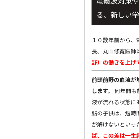
電磁波対策や
る、新しい学
１０数年前から、
長、丸山修寛医師
野）の働きを上げ
前頭前野の血流が
します。
何年間も
液が流れる状態に
脳の子供は、短時
が解けないといっ
ば、この差は一生