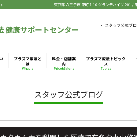
す
東京都 八王子市
東町 1-10 グランデハイツ 201
/
スタッフ公式ブロ
法 健康サポートセンター
い
プラズマ療法と
料金・店舗案
プラズマ療法トピック
は
内
ス
What Is
Price&Salons
Topics
スタッフ公式ブログ