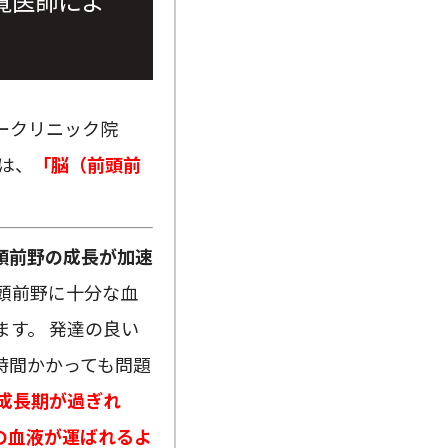
寛医師によ
ークリニック院
は、
「脳（前頭前
。
頭前野の成長が加速
頭前野に十分な血
す。 発達の良い
時間かかっても問題
成長期が過ぎれ
の血液が運ばれるよ