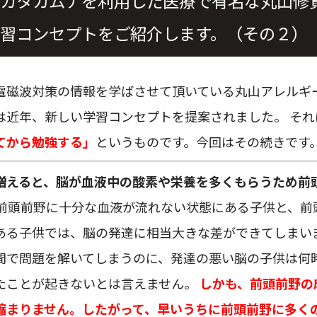
カタカムナを利用した医療で有名な丸山修
習コンセプトをご紹介します。（その２）
電磁波対策の情報を学ばさせて頂いている丸山アレルギ
は近年、新しい学習コンセプトを提案されました。 それ
てから勉強する」
というものです。今回はその続きです
増えると、脳が血液中の酸素や栄養を多くもらうため前
前頭前野に十分な血液が流れない状態にある子供と、前
ある子供では、脳の発達に相当大きな差ができてしまいま
間で問題を解いてしまうのに、発達の悪い脳の子供は何
たことが起きないとは言えません。
しかも、前頭前野の
縮まりません。したがって、早いうちに前頭前野に多く