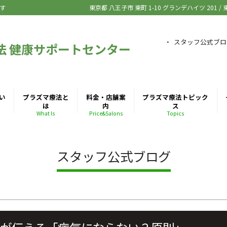
す
東京都 八王子市
東町 1-10 グランデハイツ 201
/
スタッフ公式ブロ
法 健康サポートセンター
い
プラズマ療法と
料金・店舗案
プラズマ療法トピック
は
内
ス
What Is
Price&Salons
Topics
スタッフ公式ブログ