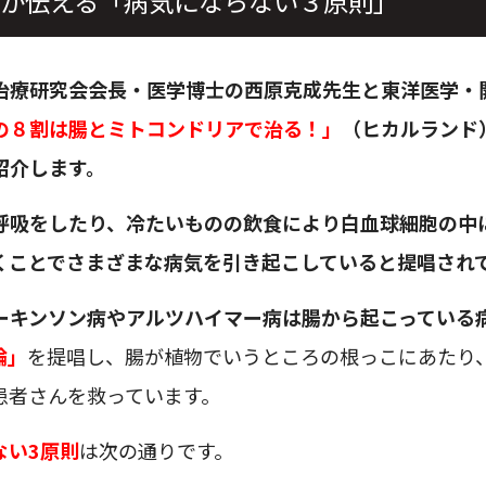
が伝える「病気にならない３原則」
治療研究会会長・医学博士の西原克成先生と東洋医学・
の８割は腸とミトコンドリアで治る！」
（ヒカルランド
紹介します。
呼吸をしたり、冷たいものの飲食により白血球細胞の中
くことでさまざまな病気を引き起こしていると提唱され
ーキンソン病やアルツハイマー病は腸から起こっている
論」
を提唱し、腸が植物でいうところの根っこにあたり
患者さんを救っています。
ない3原則
は次の通りです。