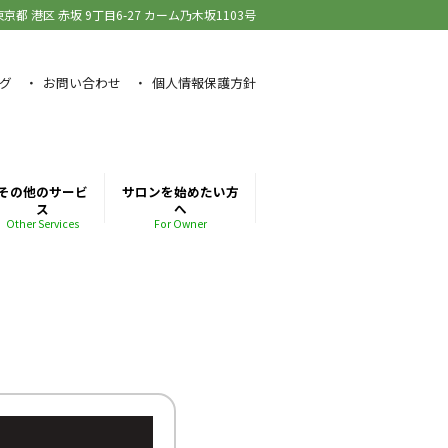
東京都 港区 赤坂
9丁目6-27 カーム乃木坂1103号
グ
お問い合わせ
個人情報保護方針
その他のサービ
サロンを始めたい方
ス
へ
Other Services
For Owner