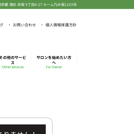
東京都 港区 赤坂
9丁目6-27 カーム乃木坂1103号
グ
お問い合わせ
個人情報保護方針
その他のサービ
サロンを始めたい方
ス
へ
Other Services
For Owner