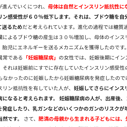
が進んでいくにつれ、
母体は自然とインスリン抵抗性に
リン感受性が６０％低下します。それは、ブドウ糖を自
て送るため
だと考えられています。進化の過程では糖質
臓によるブドウ糖の産生は３０％増加し、母体のインス
、胎児にエネルギーを送るメカニズムを獲得したのです。
異常である
「妊娠糖尿病」
の女性では、妊娠後期にイン
、それは妊娠前にすでに存在していたインスリン感受性
何もなかったのに妊娠したから妊娠糖尿病を発症したので
スリン抵抗性を有していた人が、
妊娠してさらにインス
病になると考えられます。
妊娠糖尿病の人が、出産後、
を発症したり、乳ガンなどのいくつかのガンのリスクが
当然です。
さて、
肥満の母親から生まれる子どもには、