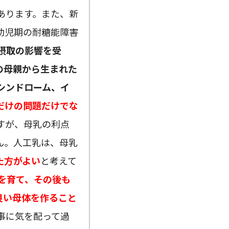
あります。また、新
幼児期の耐糖能障害
摂取の影響を受
の母親から生まれた
シンドローム、イ
だけの問題だけでな
すが、母乳の利点
ん。人工乳は、母乳
た方がよい
と考えて
を育て、その後も
良い母体を作ること
事に気を配って過