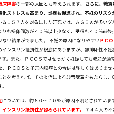
着床障害
の一部の原因とも考えられます。
さらに、糖質
酸化ストレスも高まり、炎症も促進され、不妊のリスク
いる１５７人を対象にした研究では、ＡＧＥｓが多いグ
よりも採卵個数が４０％以上少なく、受精も４０％前後
少ない結果がでました。 不妊の原因になりやすい
ＰＣＯ
のインスリン抵抗性が根底にありますが、無排卵性不妊
ます。また、ＰＣＯＳではせっかく妊娠しても流産が通
また、ＰＣＯＳと子宮内膜症との合併は珍しくはありませ
ことを考えれば、その炎症による卵管癒着をもたらし、
す。
症
については、約６０～７０％が原因不明とされていま
、インスリン抵抗性が認められています。
７４４人の不