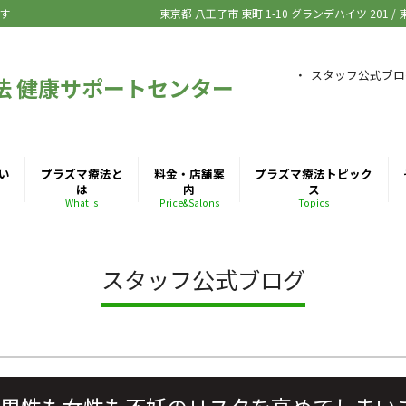
す
東京都 八王子市
東町 1-10 グランデハイツ 201
/
スタッフ公式ブロ
法 健康サポートセンター
い
プラズマ療法と
料金・店舗案
プラズマ療法トピック
は
内
ス
What Is
Price&Salons
Topics
スタッフ公式ブログ