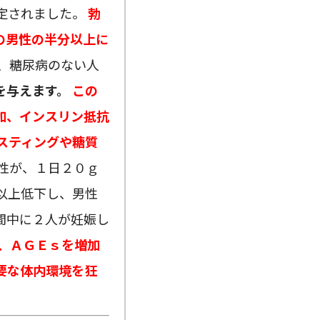
定されました。
勃
の男性の半分以上に
、糖尿病のない人
を与えます。
この
加、インスリン抵抗
スティングや糖質
性が、１日２０ｇ
以上低下し、男性
間中に２人が妊娠し
、ＡＧＥｓを増加
要な体内環境を狂