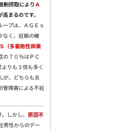
過剰摂取により
Ａ
が高まるのです。
ループは、ＡＧＥｓ
少なく、妊娠の継
Ｓ（多嚢胞性卵巣
症の７０％はＰＣ
常よりも３倍も多く
んが、どちらも炎
卵管障害による不妊
す。しかし、
原因不
妊男性からのデー