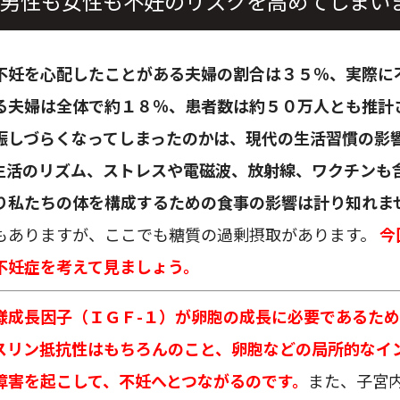
男性も女性も不妊のリスクを高めてしまい
不妊を心配したことがある夫婦の割合は３５％、実際に
る夫婦は全体で約１８％、患者数は約５０万人とも推計
娠しづらくなってしまったのかは、現代の生活習慣の影
生活のリズム、ストレスや電磁波、放射線、ワクチンも
り私たちの体を構成するための食事の影響は計り知れま
もありますが、ここでも糖質の過剰摂取があります。
今
不妊症を考えて見ましょう。
様成長因子（ＩＧＦ-１）が卵胞の成長に必要であるた
スリン抵抗性はもちろんのこと、卵胞などの局所的なイ
障害を起こして、不妊へとつながるのです。
また、子宮