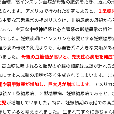
高血糖、高インスリン血症が母親の肥満を招き、胎児の
えられます。 アメリカで行われた研究によると、
１型糖
る主要な形態異常の相対リスクは、非糖尿病の母親から
であり、主要な
中枢神経系と心血管系の形態異常
の相対
倍でした。妊娠後期にインスリンを必要とする妊娠糖尿
糖尿病の母親の乳児よりも、心血管系に大きな欠陥があ
いました。
母親の血糖値が高いと、先天性心疾患を発症
。
高血糖に曝されると胎児の心臓の細胞は成熟が遅れる
れにせよ未成熟の細胞が多く生成されてしまいます。 ま
開や肩甲難産が増加し、巨大児が増加します。
アメリカ
母親が１型糖尿病、２型糖尿病、妊娠糖尿病であると、
症児
が増加していました。特に、妊娠初期の段階での高
係していると考えられました。 生まれてすぐに赤ちゃん