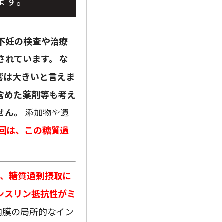
ます。
不妊の検査や治療
されています。
な
響は大きいと言えま
含めた薬剤等も考え
せん。
添加物や遺
回は、この糖質過
め、糖質過剰摂取に
ンスリン抵抗性がミ
内膜の局所的なイン