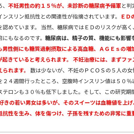
ろ、
不妊男性の約１５％が、未診断の糖尿病予備軍
と判
インスリン抵抗性との関連性が指摘されています。
ＥＤ
を認めています。 当然、糖尿病ではＥＤのリスクが高く
倍にもなるのです。
糖尿病は、精子の質、機能にも影響
も男性側にも糖質過剰摂取による高血糖、ＡＧＥｓの増
が起きていると考えられます。
不妊治療には、まずファ
えられます。
数は少ないが、不妊のＰＣＯＳの５人の女
を２４週間行ったところ、空腹時インスリン値は５０％
ステロンも３０％も低下しました。そして、この研究期
好きの若い男女は多いが、そのスイーツは血糖値を上げ
抵抗性を生み、体を傷つけ、子孫を残すための非常に重
。