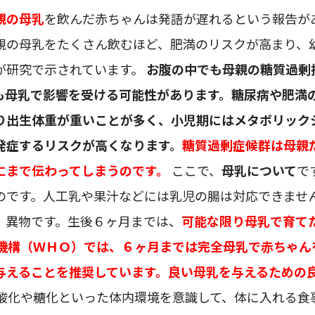
親の母乳
を飲んだ赤ちゃんは発語が遅れるという報告が
親の母乳をたくさん飲むほど、肥満のリスクが高まり、
が研究で示されています。
お腹の中でも母親の糖質過剰
も母乳で影響を受ける可能性があります。糖尿病や肥満
り出生体重が重いことが多く、小児期にはメタボリック
発症するリスクが高くなります。
糖質過剰症候群は母親
にまで伝わってしまうのです。
ここで、
母乳について
で
のです。人工乳や果汁などには乳児の腸は対応できませ
、異物です。生後６ヶ月までは、
可能な限り母乳で育て
機構（ＷＨＯ）では、６ヶ月までは完全母乳で赤ちゃん
与えることを推奨しています。良い母乳を与えるための
酸化や糖化といった体内環境を意識して、体に入れる食