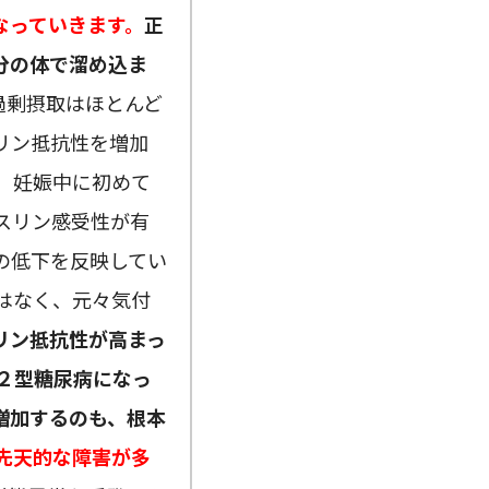
なっていきます。
正
分の体で溜め込ま
過剰摂取はほとんど
リン抵抗性を増加
 妊娠中に初めて
スリン感受性が有
の低下を反映してい
はなく、元々気付
リン抵抗性が高まっ
２型糖尿病になっ
増加するのも、根本
先天的な障害が多