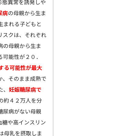
形態異常を誘発しや
尿病
の母親から生ま
生まれる子どもと
リスクは、それぞれ
病の母親から生ま
る可能性が２０．
する可能性が最大
か、そのまま成熟で
た、
妊娠糖尿病で
の約４２万人を分
糖尿病がない母親
血糖や高インスリン
は母乳を摂取しま