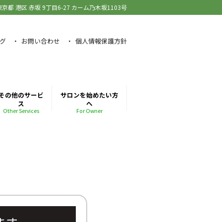
東京都 港区 赤坂
9丁目6-27 カーム乃木坂1103号
グ
お問い合わせ
個人情報保護方針
その他のサービ
サロンを始めたい方
ス
へ
Other Services
For Owner