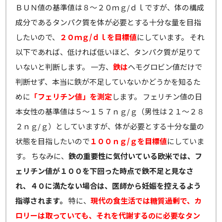
ＢＵＮ値の基準値は８～２０ｍｇ/ｄｌですが、体の構成
成分であるタンパク質を体が必要とする十分な量を目指
したいので、
２０ｍｇ/ｄｌを目標値
にしています。 それ
以下であれば、低ければ低いほど、タンパク質が足りて
いないと判断します。 一方、
鉄は
ヘモグロビン値だけで
判断せず、本当に鉄が不足していないかどうかを知るた
めに
「フェリチン値」を測定
します。 フェリチン値の日
本女性の基準値は５～１５７ｎｇ/ｇ（男性は２１～２８
２ｎｇ/ｇ）としていますが、体が必要とする十分な量の
状態を目指したいので
１００ｎｇ/ｇを目標値
にしていま
す。 ちなみに、
鉄の重要性に気付いている欧米では、フ
ェリチン値が１００を下回った時点で鉄不足と見なさ
れ、４０に満たない場合は、医師から妊娠を控えるよう
指導されます。
特に、
現代の食生活では糖質過剰で、カ
ロリーは取っていても、それを代謝するのに必要なタン