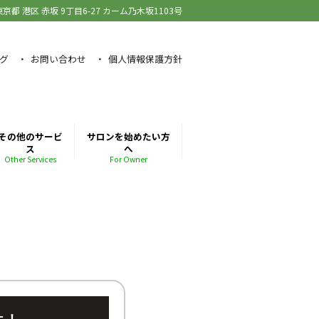
東京都 港区 赤坂
9丁目6-27 カーム乃木坂1103号
グ
お問い合わせ
個人情報保護方針
その他のサービ
サロンを始めたい方
ス
へ
Other Services
For Owner