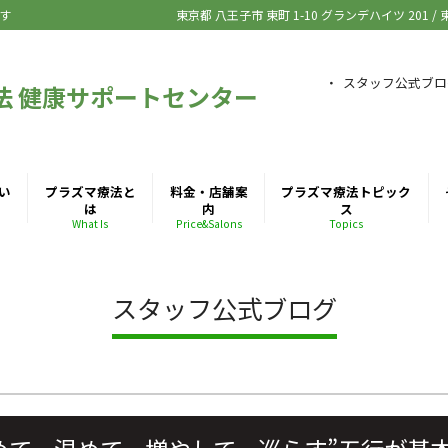
す
東京都 八王子市
東町 1-10 グランデハイツ 201
/
スタッフ公式ブロ
法 健康サポートセンター
い
プラズマ療法と
料金・店舗案
プラズマ療法トピック
は
内
ス
What Is
Price&Salons
Topics
スタッフ公式ブログ