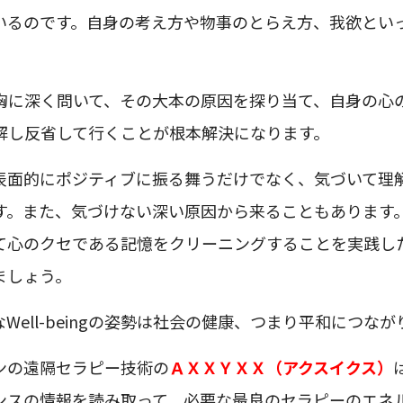
いるのです。自身の考え方や物事のとらえ方、我欲とい
胸に深く問いて、その大本の原因を探り当て、自身の心
解し反省して行くことが根本解決になります。
表面的にポジティブに振る舞うだけでなく、気づいて理
す。また、気づけない深い原因から来ることもあります
て心のクセである記憶をクリーニングすることを実践し
ましょう。
Well-beingの姿勢は社会の健康、つまり平和につなが
ンの遠隔セラピー技術の
ＡＸＸＹＸＸ（アクスイクス）
ンスの情報を読み取って、必要な最良のセラピーのエネ