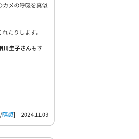
のカメの呼吸を真似
くれたりします。
相川圭子さん
もす
/
瞑想
]
2024.11.03