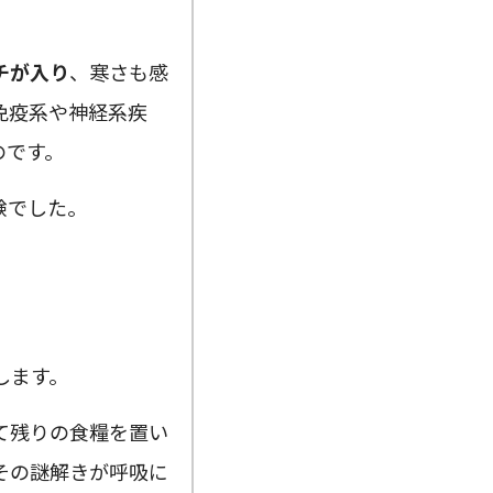
チが入り
、寒さも感
免疫系や神経系疾
のです。
験でした。
します。
て残りの食糧を置い
その謎解きが呼吸に