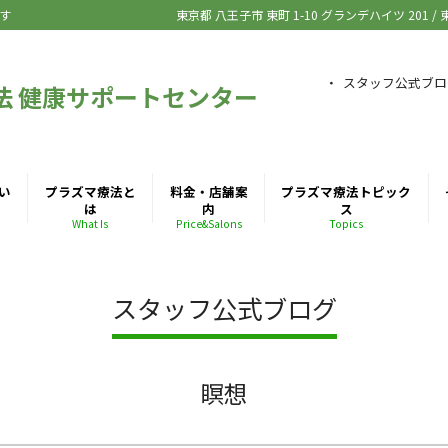
す
東京都 八王子市
東町 1-10 グランデハイツ 201
/
スタッフ公式ブロ
法 健康サポートセンター
い
プラズマ療法と
料金・店舗案
プラズマ療法トピック
は
内
ス
What Is
Price&Salons
Topics
スタッフ公式ブログ
瞑想