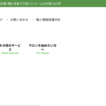
東京都 港区 赤坂
9丁目6-27 カーム乃木坂1103号
グ
お問い合わせ
個人情報保護方針
その他のサービ
サロンを始めたい方
ス
へ
Other Services
For Owner