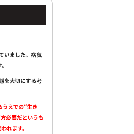
していました。病気
す。
状態を大切にする考
るうえでの“生き
両方必要だというも
問われます。