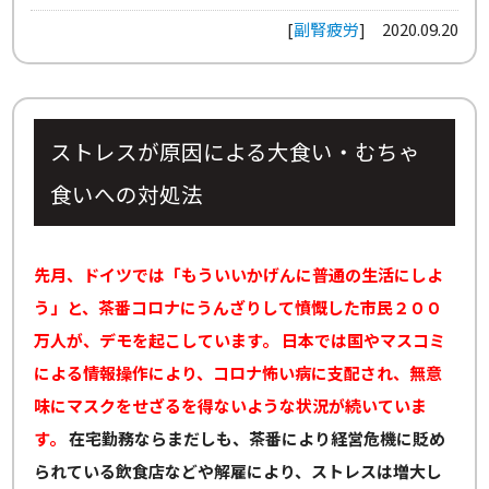
[
副腎疲労
]
2020.09.20
ストレスが原因による大食い・むちゃ
食いへの対処法
先月、ドイツでは「もういいかげんに普通の生活にしよ
う」と、茶番コロナにうんざりして憤慨した市民２００
万人が、デモを起こしています。
日本では国やマスコミ
による情報操作により、コロナ怖い病に支配され、無意
味にマスクをせざるを得ないような状況が続いていま
す。
在宅勤務ならまだしも、茶番により経営危機に貶め
られている飲食店などや解雇により、ストレスは増大し