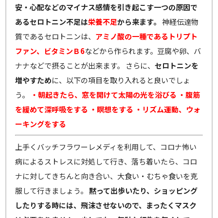
安・心配などのマイナス感情を引き起こす一つの原因で
あるセロトニン不足は
栄養不足
から来ます。
神経伝達物
質であるセロトニンは、
アミノ酸の一種であるトリプト
ファン、ビタミンＢ6
などから作られます。豆腐や卵、バ
ナナなどで摂ることが出来ます。 さらに、
セロトニンを
増やすため
に、以下の項目を取り入れると良いでしょ
う。
・朝起きたら、窓を開けて太陽の光を浴びる
・腹筋
を緩めて深呼吸をする
・瞑想をする
・リズム運動、ウォ
ーキングをする
上手くバッチフラワーレメディを利用して、コロナ怖い
病によるストレスに対処して行き、落ち着いたら、コロ
ナに対してきちんと向き合い、大食い・むちゃ食いを克
服して行きましょう。
黙って出歩いたり、ショッピング
したりする時には、飛沫させないので、まったくマスク