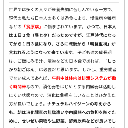
世界では多くの人々が栄養失調に苦しんでいる一方で、
現代の私たち日本人の多くは過食により、慢性病や難病
などの
「食原病」
に悩まされています。
かつて、日本人
は１日２食（昼と夕）だったのですが、江戸時代になっ
てから１日３食になり、さらに戦後から「朝食重視」が
言われるようになって来ています。
子ども達の成長期
は、ご飯にみそ汁、漬物などの日本食であれば、
「しっ
かり朝ごはん」
は必要だと思います。 しかし、重労働者
でない成人であれば、
午前中は体内は排泄システムが働
く時間帯
なので、消化器をはじめとする内臓器は活動し
にくい状態なので、
消化に負担
をしいることはひかえた
方が良いでしょう。
ナチュラルハイジーンの考えから
も、朝は消化酵素の無駄遣いや内臓器への負担を防ぐた
めに、せいぜい果物や生野菜、酵素飲料などが良いでし