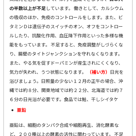
の半数以上が不足
しています。 働きとして、カルシウム
の吸収のほか、免疫のコントロールをします。また、ビ
タミンＤは遺伝子のスイッチのオン、オフをコントロー
ルしたり、抗酸化作用、血圧降下作用といった多様な機
能をもっています。 不足すると、免疫調整がしづらくな
り、腸壁のタイトジャンクションを守れなくなります。
また、やる気を促すドーパミンが産生されにくくなり、
気力が失われ、うつ状態になります。
（補い方）
日光を
浴びましょう。日照量の少ない１２月の正午の場合、沖
縄では約８分、関東地域では約２２分、北海道では約７
６分の日光浴が必要です。食品では鮭、干しシイタケ
亜鉛
亜鉛は、細胞のタンパク合成や細胞再生、消化酵素な
ど、２００種以上の酵素の活性に関わっています。 不足