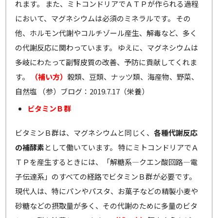
れます。 また、ミトコンドリアでＡＴＰが作られる過程
において、マグネシウムは必須のミネラルです。 その
他、ホルモン代謝やコルチゾール産生、解毒など、多く
の代謝反応に関わっています。 ゆえに、マグネシウムは
多岐にわたって副腎皮質の改善、予防に貢献してくれま
す。
（補い方）
穀類、豆類、ナッツ類、海産物、野菜、
自然塩 （参）ブログ：2019.7.17（栄養）
ビタミンＢ群
ビタミンＢ群は、マグネシウムと同じく、
各種代謝反応
の補酵素
として働いています。 特にミトコンドリアでＡ
ＴＰを産生するときには、「解糖系―クエン酸回路―電
子伝達系」のすべての経路でビタミンＢ群が必要です。
現代人は、特にパンやパスタ、お菓子などの精製小麦や
砂糖などの摂取量が多く、その代謝のために多量のビタ