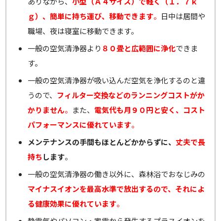
ありながら、
小型（Ａ４サイズ）で軽く（１．７ｋ
ｇ）、簡単に持ち運び、移動できます
。
日中は居間や
職場、夜は寝室に移動できます。
一般の空気清浄器より
８０畳と広範囲に浄化
できま
す。
一般の空気清浄器が吸い込んだ空気を浄化するのと違
うので、
フィルター交換などのランニングコストがか
かりません
。
また、
電気代も月９０円と安く、コスト
パフォーマンスに優れています
。
メンテナンスの手間もほとんどかからずに、
丈夫で長
持ち
します
。
一般の空気清浄器の働き以外に、森林浴でおなじみの
マイナスイオンを最高水準で放出するので、それによ
る健康効果に優れています
。
静電気やパソコン・家電から発生するプラスイオンを