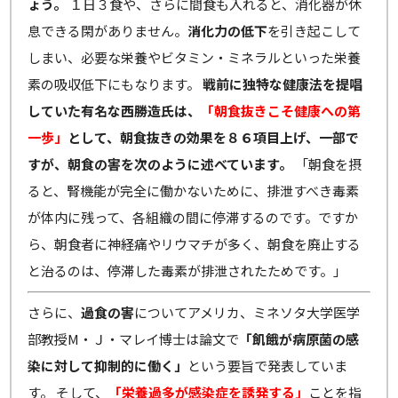
ょう。
１日３食や、さらに間食も入れると、消化器が休
息できる閑がありません。
消化力の低下
を引き起こして
しまい、必要な栄養やビタミン・ミネラルといった栄養
素の吸収低下にもなります。
戦前に独特な健康法を提唱
していた有名な西勝造氏は、
「朝食抜きこそ健康への第
一歩」
として、朝食抜きの効果を８６項目上げ、一部で
すが、朝食の害を次のように述べています。
「朝食を摂
ると、腎機能が完全に働かないために、排泄すべき毒素
が体内に残って、各組織の間に停滞するのです。ですか
ら、朝食者に神経痛やリウマチが多く、朝食を廃止する
と治るのは、停滞した毒素が排泄されたためです。」
さらに、
過食の害
についてアメリカ、ミネソタ大学医学
部教授M・Ｊ・マレイ博士は論文で
「飢餓が病原菌の感
染に対して抑制的に働く」
という要旨で発表していま
す。 そして、
「栄養過多が感染症を誘発する」
ことを指