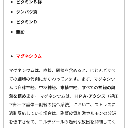
ビタミンＢ群
タンパク質
ビタミンＤ
亜鉛
マグネシウム
マグネシウムは、直接、間接を含めると、ほとんどすべ
ての細胞の代謝にかかわっています。まず、マグネシウ
ムは自律神経、中枢神経、末梢神経、すべての
神経の興
奮を鎮めます
。 マグネシウムは、
ＨＰＡ-アクシス
（視床
下部―下垂体―副腎の指令系統）において、ストレスに
過剰反応している場合は、副腎皮質刺激ホルモンの分泌
を低下させて、コルチゾールの過剰な放出を抑制してく