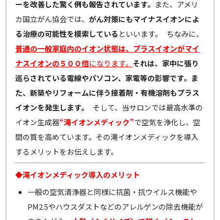
ーを改善した驚く例も報告されています。
また、アメリ
カ国立がん協会では、
がん対策にもマイナスイオンによ
る治療の可能性を模索している
といいます。 ちなみに、
普通の一般家庭内のイオン状態は、プラスイオンがマイ
ナスイオンの５００倍
になります。
それは、家中に張り
巡らされている電線やパソコン、家電等の影響です。ま
た、新築やリフォームに伴う接着剤・有機溶剤もプラス
イオンを発生します。
そして、当サロンでは最高水準の
イオン生成器
“滝イオンメディック”
で空気を浄化し、空
間の質を高めています。その滝イオンメディックを導入
するメリットをお伝えします。
◆滝イオンメディック導入のメリット
一般の空気清浄器と同様に抗菌・抗ウイルス機能や
PM2.5やハウスダストなどのアレルゲンの除去機能が