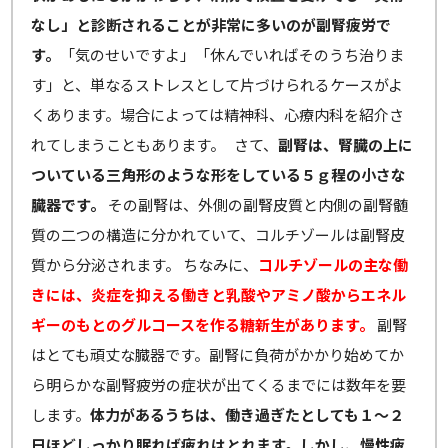
なし」と診断されることが非常に多いのが副腎疲労で
す。
「気のせいですよ」「休んでいればそのうち治りま
す」と、単なるストレスとして片づけられるケースがよ
くあります。場合によっては精神科、心療内科を紹介さ
れてしまうこともあります。 さて、
副腎は、腎臓の上に
ついている三角形のような形をしている５ｇ程の小さな
臓器です。
その副腎は、外側の副腎皮質と内側の副腎髄
質の二つの構造に分かれていて、コルチゾールは副腎皮
質から分泌されます。 ちなみに、
コルチゾールの主な働
きには、炎症を抑える働きと乳酸やアミノ酸からエネル
ギーのもとのグルコースを作る糖新生があります。
副腎
はとても頑丈な臓器です。副腎に負荷がかかり始めてか
ら明らかな副腎疲労の症状が出てくるまでには数年を要
します。
体力があるうちは、働き過ぎたとしても１～２
日ほどしっかり眠れば疲れはとれます。しかし、慢性疲