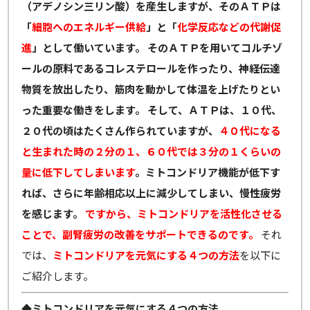
（アデノシン三リン酸）を産生しますが、そのＡＴＰは
「
細胞へのエネルギー供給
」と「
化学反応などの代謝促
進
」として働いています。
そのＡＴＰを用いてコルチゾ
ールの原料であるコレステロールを作ったり、神経伝達
物質を放出したり、筋肉を動かして体温を上げたりとい
った重要な働きをします。
そして、ＡＴＰは、１０代、
２０代の頃はたくさん作られていますが、
４０代になる
と生まれた時の２分の１、６０代では３分の１くらいの
量に低下してしまいます
。ミトコンドリア機能が低下す
れば、さらに年齢相応以上に減少してしまい、慢性疲労
を感じます。
ですから、ミトコンドリアを活性化させる
ことで、副腎疲労の改善をサポートできるのです。
それ
では、
ミトコンドリアを元気にする４つの方法
を以下に
ご紹介します。
◆
ミトコンドリアを元気にする４つの方法