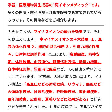
浄器・医療用物質生成器の“滝イオンメディック”です。
多くの医院・歯科医院・介護施設等でも重宝されている
ものです。その特徴などをご紹介します。
大きな特徴が、
マイナスイオンの優れた効果
です。それ
をお伝えします。
◆マイナスイオンの４大効果
１．血
液の浄化作用
２．細胞の賦活作用
３．免疫力増加作用
４．自律神経調整作用
以上により、
疲労回復、精神安
定、体質改善、血液浄化、新陳代謝亢進、抵抗力増進、
自律神経調整、胃腸消化促進
など、人の健康を積極的に
助けてくれます。 1975年、内科診療の南山堂より、イオ
ン療法が
「高血圧などの循環器病、リウマチ、痛風など
の運動系疾患、神経系疾患、呼吸器疾患、消化器疾患、
更年期障害、皮膚病、耳鳴りなどに効果がある」
と研究
成果が発表されました。 信州の病院では、
アルツハイマ