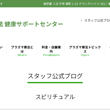
す
東京都 八王子市
東町 1-10 グランデハイツ 201
/
スタッフ公式ブロ
法 健康サポートセンター
い
プラズマ療法と
料金・店舗案
プラズマ療法トピック
は
内
ス
What Is
Price&Salons
Topics
スタッフ公式ブログ
スピリチュアル