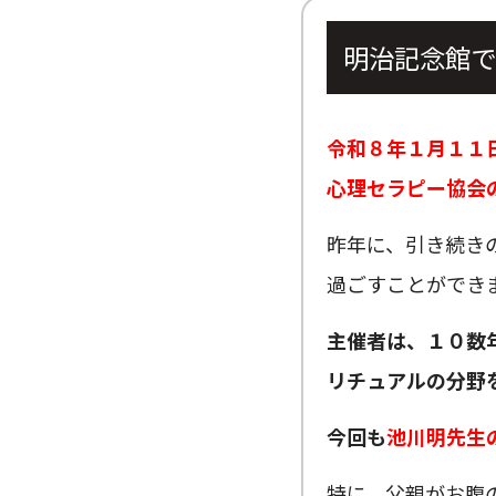
明治記念館で
令和８年１月１１
心理セラピー協会
昨年に、引き続き
過ごすことができ
主催者は、１０数
リチュアルの分野
今回も
池川明先生
特に、父親がお腹