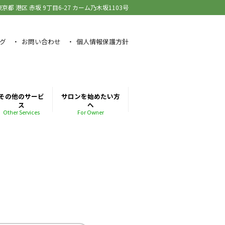
東京都 港区 赤坂
9丁目6-27 カーム乃木坂1103号
グ
お問い合わせ
個人情報保護方針
その他のサービ
サロンを始めたい方
ス
へ
Other Services
For Owner